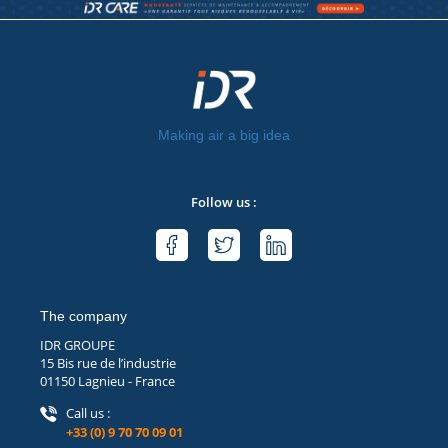
Making air a big idea
Follow us :
The company
IDR GROUPE
15 Bis rue de l’industrie
01150 Lagnieu - France
icon call
Call us :
+33 (0) 9 70 70 09 01