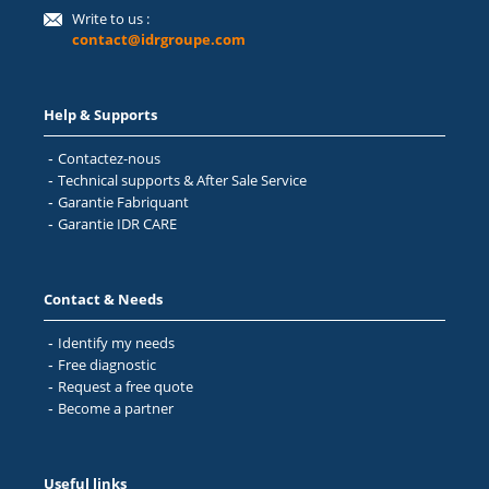
icon email
Write to us :
contact@idrgroupe.com
Footer
Help & Supports
menu
Contactez-nous
-
Technical supports & After Sale Service
help
Garantie Fabriquant
Garantie IDR CARE
and
support
Footer
Contact & Needs
menu
Identify my needs
-
Free diagnostic
Contact
Request a free quote
Become a partner
and
needs
Footer
Useful links